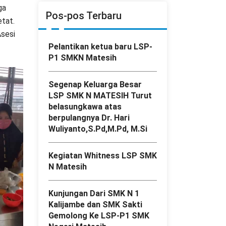
ga
Pos-pos Terbaru
tat.
Asesi
Pelantikan ketua baru LSP-
P1 SMKN Matesih
Segenap Keluarga Besar
LSP SMK N MATESIH Turut
belasungkawa atas
berpulangnya Dr. Hari
Wuliyanto,S.Pd,M.Pd, M.Si
Kegiatan Whitness LSP SMK
N Matesih
Kunjungan Dari SMK N 1
Kalijambe dan SMK Sakti
Gemolong Ke LSP-P1 SMK